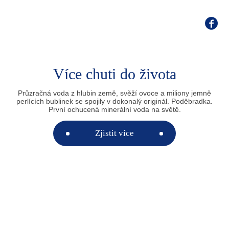
Více chuti do života
Průzračná voda z hlubin země, svěží ovoce a miliony jemně
perlících bublinek se spojily v dokonalý originál. Poděbradka.
První ochucená minerální voda na světě.
Zjistit více